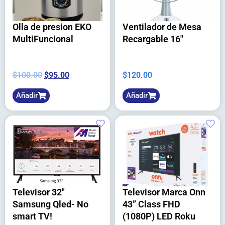
Olla de presion EKO
Ventilador de Mesa
MultiFuncional
Recargable 16″
$
100.00
$
95.00
$
120.00
Añadir
Añadir
Televisor 32″
Televisor Marca Onn
Samsung Qled- No
43” Class FHD
smart TV!
(1080P) LED Roku