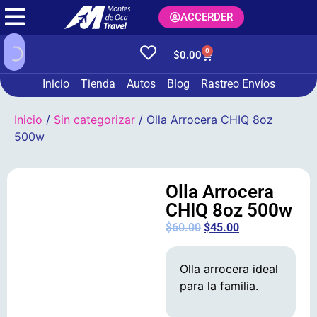
ACCERDER
0
$
0.00
Inicio
Tienda
Autos
Blog
Rastreo Envíos
Inicio
/
Sin categorizar
/ Olla Arrocera CHIQ 8oz
500w
Olla Arrocera
CHIQ 8oz 500w
$
60.00
$
45.00
Olla arrocera ideal
para la familia.